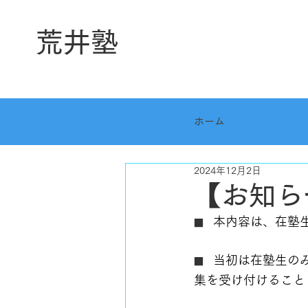
荒井塾
ホーム
2024年12月2日
【お知ら
本内容は、在塾
■　
当初は在塾生の
■　
集を受け付けること