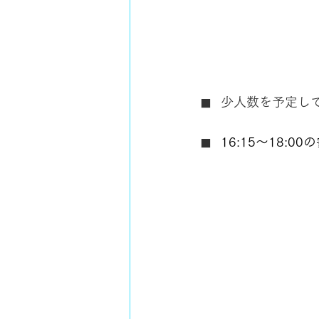
少人数を予定し
■　
16:15～18:0
■　