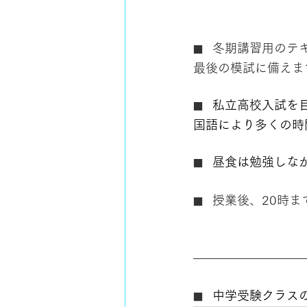
冬期講習用のテ
■　
最後の模試に備えま
私立高校入試を
■　
国語により多くの時
昼食は勉強しな
■　
授業後、20時ま
■　
中学受験クラス
■　