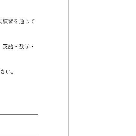
試練習を通じて
、英語・数学・
下さい。
。