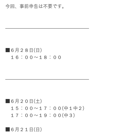
今回、事前申告は不要です。
■６月２８日(日)
　１６：００〜１８：００
■６月２０日(土)
　１５：００〜１７：００(中１中２)
　１７：００〜１９：００(中３)
■６月２１日(日)