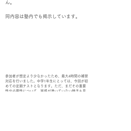
ん。
同内容は塾内でも掲示しています。
参加者が想定より少なかったため、最大4時間の補習
対応を行いました。中学1年生にとっては、今回が初
めての定期テストとなります。ただ、まだその重要
性や必要性について、実感が湧いていない様子も見
られ、「まだまだやり込みが足りないぞ！」と少し
発破をかける場面もありました。