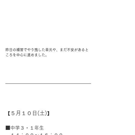
昨日の補習でやり残した単元や、まだ不安があると
ころを中心に進めました。
５月１０日(土)
【
】
■中学３・１年生
　１４：００〜１６：００