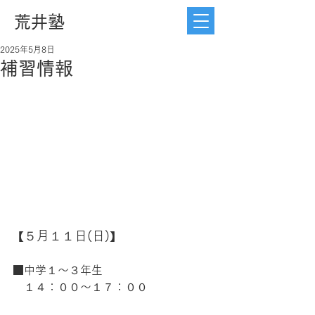
荒井塾
2025年5月8日
補習情報
５月１１日(日)
【
】
■中学１〜３年生
　１４：００〜１７：００